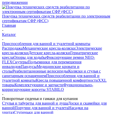
передвижении
Покупка технических средств реабилитации по электронным
сертификатам СФР (ФСС)
Главная
-
Каталог
-
Приспособления для ванной и туалетной комнаты
Распродажа
Механические кресла-коляски
Электрические
кресла-коляски
Детские кресла-коляски
Гериатрические
кресла
Опоры для ходьбы
Фиксирующие ремни NEO-
FLEX
Скутеры
Подъемники для перемещения
инвалидов
Пандусы
Медицинские кровати и
столы
Реабилитационные велосипеды
Коляски и стулья с
санитарным оснащением
Приспособления для ванной и
туалетной комнаты
Кресла повышенной комфортности
XXL
товары
Комплектующие и запчасти
Функционально-
корригирующие корсеты STABILO
-
Поворотные сиденья и гамаки для купания
Стулья и табуреты для ванной и душа
Доски и скамейки для
ванной
Поручни для ванной и туалета
Насадки на
унитаз
Ступеньки для ванной