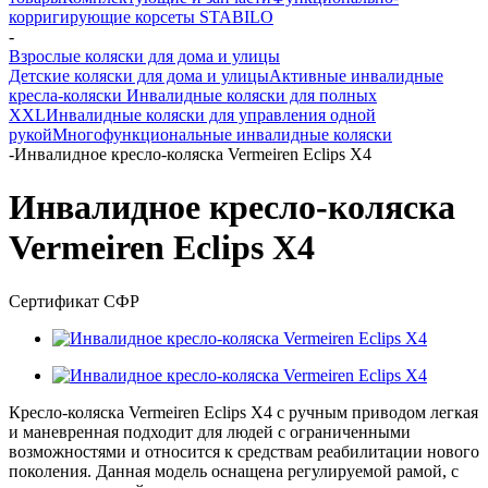
корригирующие корсеты STABILO
-
Взрослые коляски для дома и улицы
Детские коляски для дома и улицы
Активные инвалидные
кресла-коляски
Инвалидные коляски для полных
XXL
Инвалидные коляски для управления одной
рукой
Многофункциональные инвалидные коляски
-
Инвалидное кресло-коляска Vermeiren Eclips X4
Инвалидное кресло-коляска
Vermeiren Eclips X4
Сертификат СФР
Кресло-коляска Vermeiren Eclips X4 с ручным приводом легкая
и маневренная подходит для людей с ограниченными
возможностями и относится к средствам реабилитации нового
поколения. Данная модель оснащена регулируемой рамой, с