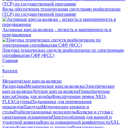
Виды обеспечения техническими средствами реабилитации
(ТСР) по государственной программе
Активные кресла-коляски - легкость и маневренность в
передвижении
Покупка технических средств реабилитации по электронным
сертификатам СФР (ФСС)
Главная
-
Каталог
-
Механические кресла-коляски
Распродажа
Механические кресла-коляски
Электрические
кресла-коляски
Детские кресла-коляски
Гериатрические
кресла
Опоры для ходьбы
Фиксирующие ремни NEO-
FLEX
Скутеры
Подъемники для перемещения
инвалидов
Пандусы
Медицинские кровати и
столы
Реабилитационные велосипеды
Коляски и стулья с
санитарным оснащением
Приспособления для ванной и
туалетной комнаты
Кресла повышенной комфортности
XXL
товары
Комплектующие и запчасти
Функционально-