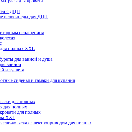
матрасы для кровати
тей с ДЦП
ые велосипеды для ДЦП
нитарным оснащением
 колесах
с
 для полных XXL
абуреты для ванной и душа
для ванной
й и туалета
отные сиденья и гамаки для купания
ляски для полных
я для полных
кровати для полных
сла XXL
ресло-коляска с электроприводом для полных