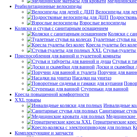
Медицинские 
Реабилитационные велосипеды
Велосипеды для де
Подростков
Взрослые велосипеды
Коляски и стулья с санитарным оснащением
Коляски с са
Туалетные стулья на
Кресла туалеты без коле
Стулья-туалеты
Приспособления для ванной и туалетной комнаты
Стулья и т
Доски и скамейки 
Поручни для ванно
Насадки на унитаз
Повор
Ступеньки для ванной
Кресла повышенной комфортности
XXL товары
Инвалидные ко
Санитарные стуль
Медицинские 
Гериатрические кре
К
Комплектующие и запчасти