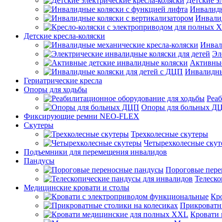
Детские э
Инвалидн
Инвали
Детские кресла-коляски
Инвал
Эл
Активные
Инвалидны
Гериатрические кресла
Опоры для ходьбы
Реаб
Опоры для больных Д
Фиксирующие ремни NEO-FLEX
Скутеры
Трехколесные скутеры
Четырехколесные ску
Подъемники для перемещения инвалидов
Пандусы
Пороговые пере
Телеско
Медицинские кровати и столы
Кр
Прикроватны
Кровати