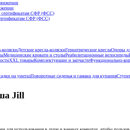
вижении
сертификатам СФР (ФСС)
а-коляски
Детские кресла-коляски
Гериатрические кресла
Опоры дл
сы
Медицинские кровати и столы
Реабилитационные велосипеды
ости
XXL товары
Комплектующие и запчасти
Функционально-ко
адки на унитаз
Поворотные сиденья и гамаки для купания
Ступе
а Jill
ачен для использования в душе и ванных комнатах, чтобы поль