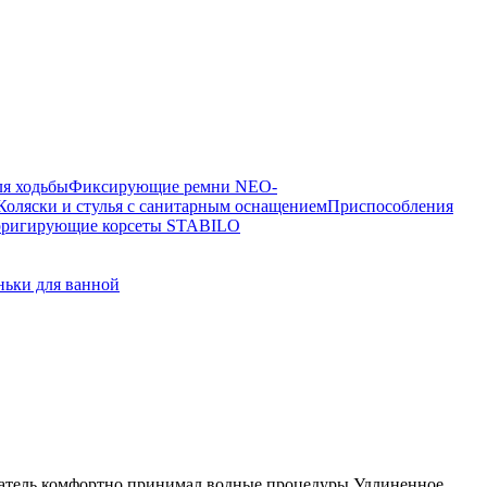
я ходьбы
Фиксирующие ремни NEO-
Коляски и стулья с санитарным оснащением
Приспособления
рригирующие корсеты STABILO
ньки для ванной
зователь комфортно принимал водные процедуры.Удлиненное