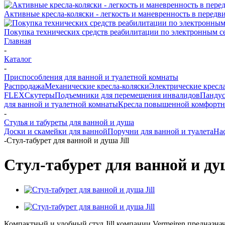
Активные кресла-коляски - легкость и маневренность в перед
Покупка технических средств реабилитации по электронным 
Главная
-
Каталог
-
Приспособления для ванной и туалетной комнаты
Распродажа
Механические кресла-коляски
Электрические кресл
FLEX
Скутеры
Подъемники для перемещения инвалидов
Панду
для ванной и туалетной комнаты
Кресла повышенной комфортн
-
Стулья и табуреты для ванной и душа
Доски и скамейки для ванной
Поручни для ванной и туалета
Нас
-
Стул-табурет для ванной и душа Jill
Стул-табурет для ванной и душ
Компактный и удобный стул Jill компании Vermeiren предназн