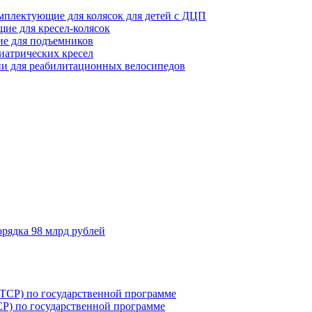
мплектующие для колясок для детей с ДЦП
ие для кресел-колясок
е для подъемников
иатрических кресел
и для реабилитационных велосипедов
орядка 98 млрд рублей
Р) по государственной программе