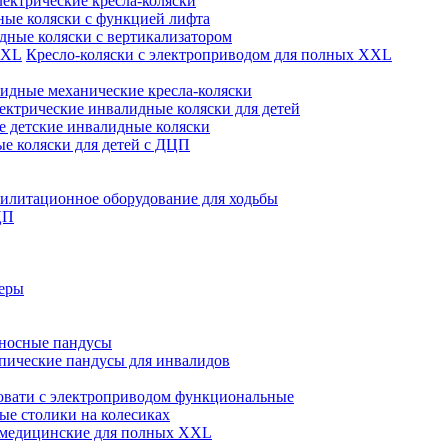
лектрические кресла-коляски
ые коляски с функцией лифта
дные коляски с вертикализатором
Кресло-коляски с электроприводом для полных XXL
идные механические кресла-коляски
ектрические инвалидные коляски для детей
 детские инвалидные коляски
е коляски для детей с ДЦП
илитационное оборудование для ходьбы
ЦП
теры
носные пандусы
пические пандусы для инвалидов
овати с электроприводом функциональные
е столики на колесиках
 медицинские для полных XXL