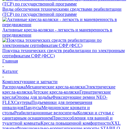
Виды обеспечения техническими средствами реабилитации
(ТСР) по государственной программе
Активные кресла-коляски - легкость и маневренность в
передвижении
Покупка технических средств реабилитации по электронным
сертификатам СФР (ФСС)
Главная
-
Каталог
-
Комплектующие и запчасти
Распродажа
Механические кресла-коляски
Электрические
кресла-коляски
Детские кресла-коляски
Гериатрические
кресла
Опоры для ходьбы
Фиксирующие ремни NEO-
FLEX
Скутеры
Подъемники для перемещения
инвалидов
Пандусы
Медицинские кровати и
столы
Реабилитационные велосипеды
Коляски и стулья с
санитарным оснащением
Приспособления для ванной и
туалетной комнаты
Кресла повышенной комфортности
XXL
товары
Функционально-корригирующие корсеты STABILO