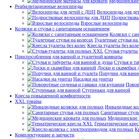
Медицинские 
Реабилитационные велосипеды
Велосипеды для де
Подростков
Взрослые велосипеды
Коляски и стулья с санитарным оснащением
Коляски с са
Туалетные стулья на
Кресла туалеты без коле
Стулья-туалеты
Приспособления для ванной и туалетной комнаты
Стулья и т
Доски и скамейки 
Поручни для ванно
Насадки на унитаз
Повор
Ступеньки для ванной
Кресла повышенной комфортности
XXL товары
Инвалидные ко
Санитарные стуль
Медицинские 
Гериатрические кре
К
Комплектующие и запчасти