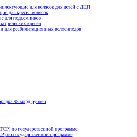
мплектующие для колясок для детей с ДЦП
ие для кресел-колясок
е для подъемников
иатрических кресел
и для реабилитационных велосипедов
орядка 98 млрд рублей
Р) по государственной программе