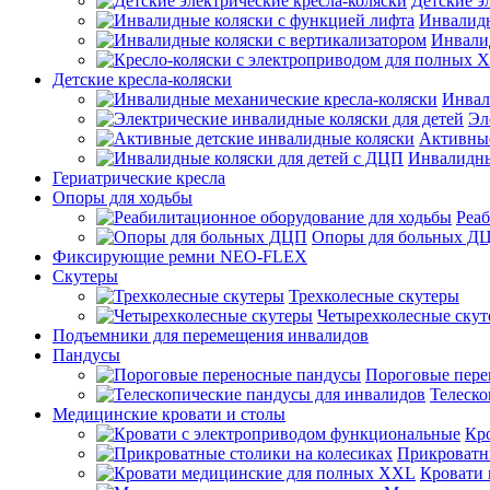
Детские э
Инвалидн
Инвали
Детские кресла-коляски
Инвал
Эл
Активные
Инвалидны
Гериатрические кресла
Опоры для ходьбы
Реаб
Опоры для больных Д
Фиксирующие ремни NEO-FLEX
Скутеры
Трехколесные скутеры
Четырехколесные ску
Подъемники для перемещения инвалидов
Пандусы
Пороговые пере
Телеско
Медицинские кровати и столы
Кр
Прикроватны
Кровати