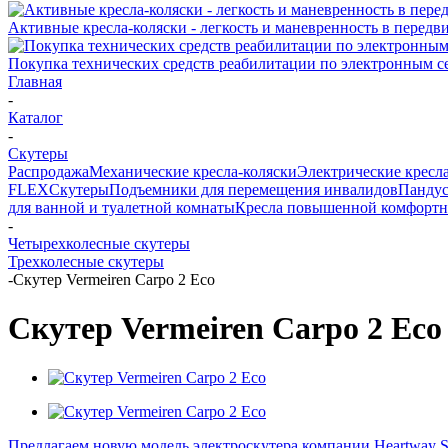
Активные кресла-коляски - легкость и маневренность в перед
Покупка технических средств реабилитации по электронным 
Главная
-
Каталог
-
Скутеры
Распродажа
Механические кресла-коляски
Электрические кресл
FLEX
Скутеры
Подъемники для перемещения инвалидов
Панду
для ванной и туалетной комнаты
Кресла повышенной комфортн
-
Четырехколесные скутеры
Трехколесные скутеры
-
Скутер Vermeiren Carpo 2 Eco
Скутер Vermeiren Carpo 2 Eco
Предлагаем новую модель электроскутера компании Heartway S