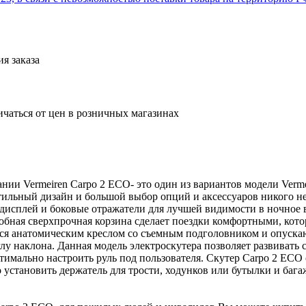
я заказа
ичаться от цен в розничных магазинах
ании Vermeiren Carpo 2 ECO- это один из вариантов модели Ver
тильный дизайн и большой выбор опций и аксессуаров никого н
 дисплей и боковые отражатели для лучшей видимости в ночное в
обная сверхпрочная корзина сделает поездки комфортными, кото
я анатомическим креслом со съемным подголовником и опуска
у наклона. Данная модель электроскутера позволяет развивать ск
тимально настроить руль под пользователя. Скутер Carpo 2 ECO 
установить держатель для трости, ходунков или бутылки и бага