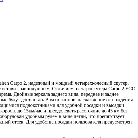
meiren Carpo 2, надежный и мощный четырехколесный скутер,
е оставит равнодушным. Отличием электроскутера Carpo 2 ECO
ремя. Двойные зеркала заднего вида, переднее и заднее
рые будут доставлять Вам истинное наслаждение от вождения.
ющимися подлокотниками для удобной посадки и высадки
орость до 15км/час и преодолевать расстояние до 45 км без
оборудован удобным рулем в виде петли, что препятствует
жный отсек. Для удобства посадки пользователя предусмотрен