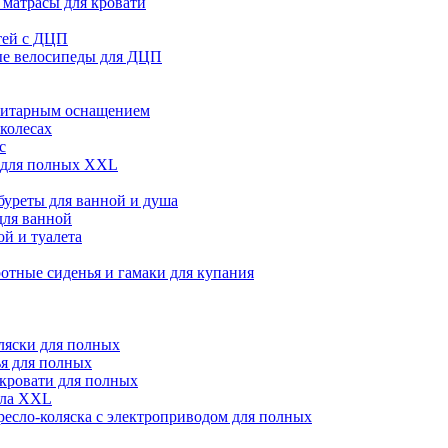
матрасы для кровати
тей с ДЦП
ые велосипеды для ДЦП
нитарным оснащением
 колесах
с
 для полных XXL
абуреты для ванной и душа
для ванной
й и туалета
отные сиденья и гамаки для купания
ляски для полных
я для полных
кровати для полных
сла XXL
ресло-коляска с электроприводом для полных