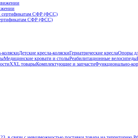
вижении
сертификатам СФР (ФСС)
а-коляски
Детские кресла-коляски
Гериатрические кресла
Опоры дл
сы
Медицинские кровати и столы
Реабилитационные велосипеды
ости
XXL товары
Комплектующие и запчасти
Функционально-ко
23, в связи с невозможностью поставки товара на территорию Р