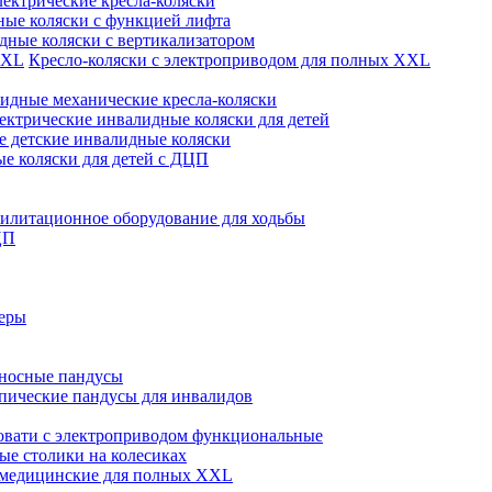
лектрические кресла-коляски
ые коляски с функцией лифта
дные коляски с вертикализатором
Кресло-коляски с электроприводом для полных XXL
идные механические кресла-коляски
ектрические инвалидные коляски для детей
 детские инвалидные коляски
е коляски для детей с ДЦП
илитационное оборудование для ходьбы
ЦП
теры
носные пандусы
пические пандусы для инвалидов
овати с электроприводом функциональные
е столики на колесиках
 медицинские для полных XXL