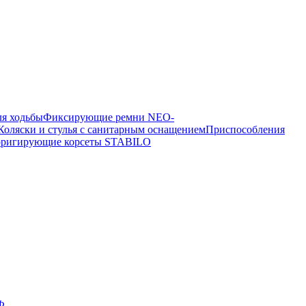
я ходьбы
Фиксирующие ремни NEO-
Коляски и стулья с санитарным оснащением
Приспособления
рригирующие корсеты STABILO
Ф.