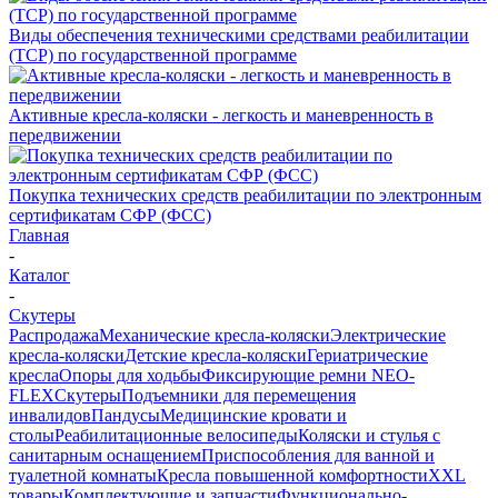
Виды обеспечения техническими средствами реабилитации
(ТСР) по государственной программе
Активные кресла-коляски - легкость и маневренность в
передвижении
Покупка технических средств реабилитации по электронным
сертификатам СФР (ФСС)
Главная
-
Каталог
-
Скутеры
Распродажа
Механические кресла-коляски
Электрические
кресла-коляски
Детские кресла-коляски
Гериатрические
кресла
Опоры для ходьбы
Фиксирующие ремни NEO-
FLEX
Скутеры
Подъемники для перемещения
инвалидов
Пандусы
Медицинские кровати и
столы
Реабилитационные велосипеды
Коляски и стулья с
санитарным оснащением
Приспособления для ванной и
туалетной комнаты
Кресла повышенной комфортности
XXL
товары
Комплектующие и запчасти
Функционально-