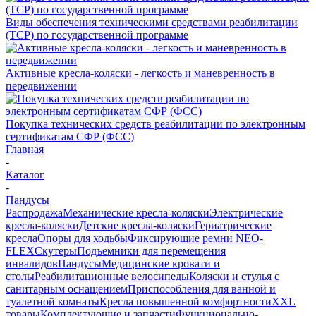
Виды обеспечения техническими средствами реабилитации
(ТСР) по государственной программе
Активные кресла-коляски - легкость и маневренность в
передвижении
Покупка технических средств реабилитации по электронным
сертификатам СФР (ФСС)
Главная
-
Каталог
-
Пандусы
Распродажа
Механические кресла-коляски
Электрические
кресла-коляски
Детские кресла-коляски
Гериатрические
кресла
Опоры для ходьбы
Фиксирующие ремни NEO-
FLEX
Скутеры
Подъемники для перемещения
инвалидов
Пандусы
Медицинские кровати и
столы
Реабилитационные велосипеды
Коляски и стулья с
санитарным оснащением
Приспособления для ванной и
туалетной комнаты
Кресла повышенной комфортности
XXL
товары
Комплектующие и запчасти
Функционально-