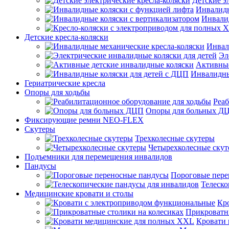
Детские э
Инвалидн
Инвали
Детские кресла-коляски
Инвал
Эл
Активные
Инвалидны
Гериатрические кресла
Опоры для ходьбы
Реаб
Опоры для больных Д
Фиксирующие ремни NEO-FLEX
Скутеры
Трехколесные скутеры
Четырехколесные ску
Подъемники для перемещения инвалидов
Пандусы
Пороговые пере
Телеско
Медицинские кровати и столы
Кр
Прикроватны
Кровати