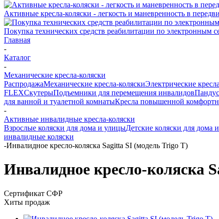
Активные кресла-коляски - легкость и маневренность в перед
Покупка технических средств реабилитации по электронным 
Главная
-
Каталог
-
Механические кресла-коляски
Распродажа
Механические кресла-коляски
Электрические кресл
FLEX
Скутеры
Подъемники для перемещения инвалидов
Панду
для ванной и туалетной комнаты
Кресла повышенной комфортн
-
Активные инвалидные кресла-коляски
Взрослые коляски для дома и улицы
Детские коляски для дома 
инвалидные коляски
-
Инвалидное кресло-коляска Sagitta SI (модель Trigo T)
Инвалидное кресло-коляска Sag
Сертификат СФР
Хиты продаж