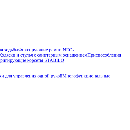
я ходьбы
Фиксирующие ремни NEO-
Коляски и стулья с санитарным оснащением
Приспособления
рригирующие корсеты STABILO
и для управления одной рукой
Многофункциональные