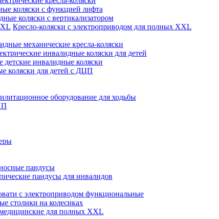
лектрические кресла-коляски
ые коляски с функцией лифта
дные коляски с вертикализатором
Кресло-коляски с электроприводом для полных XXL
идные механические кресла-коляски
ектрические инвалидные коляски для детей
 детские инвалидные коляски
е коляски для детей с ДЦП
илитационное оборудование для ходьбы
ЦП
теры
носные пандусы
пические пандусы для инвалидов
овати с электроприводом функциональные
е столики на колесиках
 медицинские для полных XXL