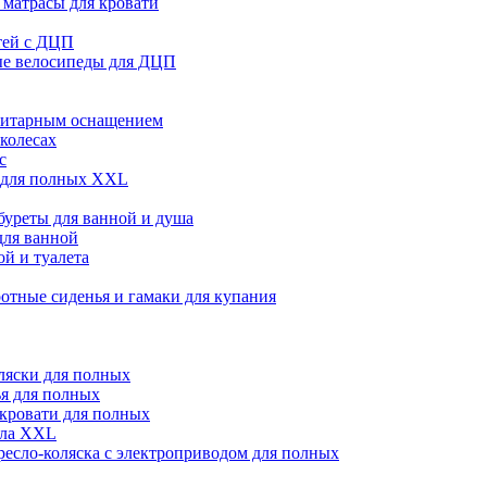
матрасы для кровати
тей с ДЦП
ые велосипеды для ДЦП
нитарным оснащением
 колесах
с
 для полных XXL
абуреты для ванной и душа
для ванной
й и туалета
отные сиденья и гамаки для купания
ляски для полных
я для полных
кровати для полных
сла XXL
ресло-коляска с электроприводом для полных