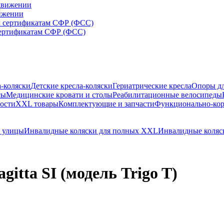
вижении
сертификатам СФР (ФСС)
а-коляски
Детские кресла-коляски
Гериатрические кресла
Опоры дл
сы
Медицинские кровати и столы
Реабилитационные велосипеды
ости
XXL товары
Комплектующие и запчасти
Функционально-ко
и улицы
Инвалидные коляски для полных XXL
Инвалидные коляск
itta SI (модель Trigo T)