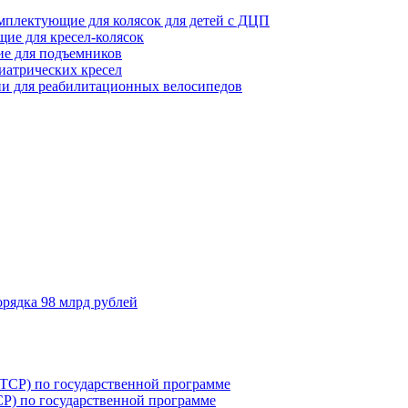
мплектующие для колясок для детей с ДЦП
ие для кресел-колясок
е для подъемников
иатрических кресел
и для реабилитационных велосипедов
орядка 98 млрд рублей
Р) по государственной программе