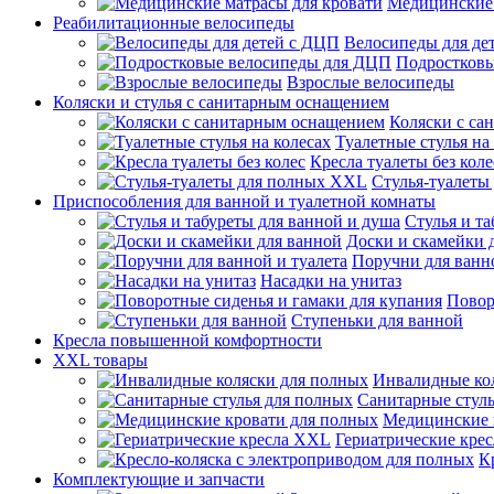
Медицинские 
Реабилитационные велосипеды
Велосипеды для де
Подростков
Взрослые велосипеды
Коляски и стулья с санитарным оснащением
Коляски с са
Туалетные стулья на
Кресла туалеты без коле
Стулья-туалеты
Приспособления для ванной и туалетной комнаты
Стулья и т
Доски и скамейки 
Поручни для ванно
Насадки на унитаз
Повор
Ступеньки для ванной
Кресла повышенной комфортности
XXL товары
Инвалидные ко
Санитарные стуль
Медицинские 
Гериатрические кре
К
Комплектующие и запчасти