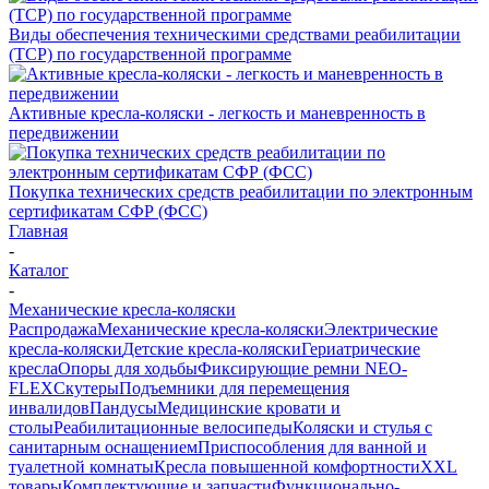
Виды обеспечения техническими средствами реабилитации
(ТСР) по государственной программе
Активные кресла-коляски - легкость и маневренность в
передвижении
Покупка технических средств реабилитации по электронным
сертификатам СФР (ФСС)
Главная
-
Каталог
-
Механические кресла-коляски
Распродажа
Механические кресла-коляски
Электрические
кресла-коляски
Детские кресла-коляски
Гериатрические
кресла
Опоры для ходьбы
Фиксирующие ремни NEO-
FLEX
Скутеры
Подъемники для перемещения
инвалидов
Пандусы
Медицинские кровати и
столы
Реабилитационные велосипеды
Коляски и стулья с
санитарным оснащением
Приспособления для ванной и
туалетной комнаты
Кресла повышенной комфортности
XXL
товары
Комплектующие и запчасти
Функционально-