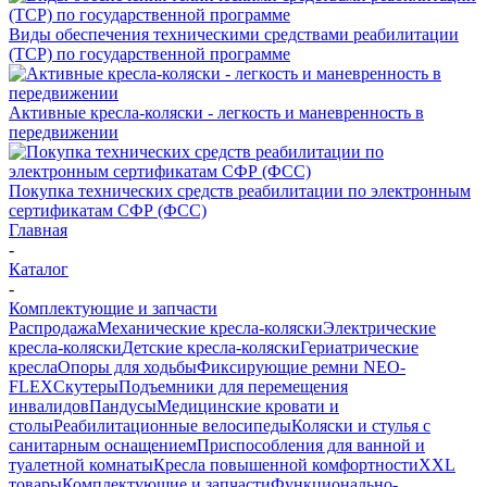
Виды обеспечения техническими средствами реабилитации
(ТСР) по государственной программе
Активные кресла-коляски - легкость и маневренность в
передвижении
Покупка технических средств реабилитации по электронным
сертификатам СФР (ФСС)
Главная
-
Каталог
-
Комплектующие и запчасти
Распродажа
Механические кресла-коляски
Электрические
кресла-коляски
Детские кресла-коляски
Гериатрические
кресла
Опоры для ходьбы
Фиксирующие ремни NEO-
FLEX
Скутеры
Подъемники для перемещения
инвалидов
Пандусы
Медицинские кровати и
столы
Реабилитационные велосипеды
Коляски и стулья с
санитарным оснащением
Приспособления для ванной и
туалетной комнаты
Кресла повышенной комфортности
XXL
товары
Комплектующие и запчасти
Функционально-