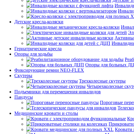
Детские э
Инвалидн
Инвали
Детские кресла-коляски
Инвал
Эл
Активные
Инвалидны
Гериатрические кресла
Опоры для ходьбы
Реаб
Опоры для больных Д
Фиксирующие ремни NEO-FLEX
Скутеры
Трехколесные скутеры
Четырехколесные ску
Подъемники для перемещения инвалидов
Пандусы
Пороговые пере
Телеско
Медицинские кровати и столы
Кр
Прикроватны
Кровати