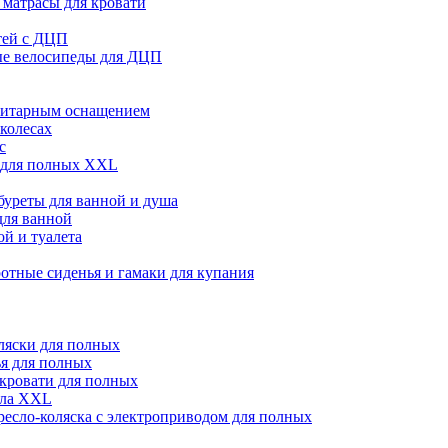
матрасы для кровати
тей с ДЦП
ые велосипеды для ДЦП
нитарным оснащением
 колесах
с
 для полных XXL
абуреты для ванной и душа
для ванной
й и туалета
отные сиденья и гамаки для купания
ляски для полных
я для полных
кровати для полных
сла XXL
ресло-коляска с электроприводом для полных