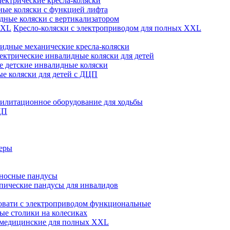
лектрические кресла-коляски
ые коляски с функцией лифта
дные коляски с вертикализатором
Кресло-коляски с электроприводом для полных XXL
идные механические кресла-коляски
ектрические инвалидные коляски для детей
 детские инвалидные коляски
е коляски для детей с ДЦП
илитационное оборудование для ходьбы
ЦП
теры
носные пандусы
пические пандусы для инвалидов
овати с электроприводом функциональные
е столики на колесиках
 медицинские для полных XXL