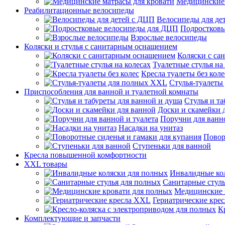
Медицинские 
Реабилитационные велосипеды
Велосипеды для де
Подростков
Взрослые велосипеды
Коляски и стулья с санитарным оснащением
Коляски с са
Туалетные стулья на
Кресла туалеты без коле
Стулья-туалеты
Приспособления для ванной и туалетной комнаты
Стулья и т
Доски и скамейки 
Поручни для ванно
Насадки на унитаз
Повор
Ступеньки для ванной
Кресла повышенной комфортности
XXL товары
Инвалидные ко
Санитарные стуль
Медицинские 
Гериатрические кре
К
Комплектующие и запчасти