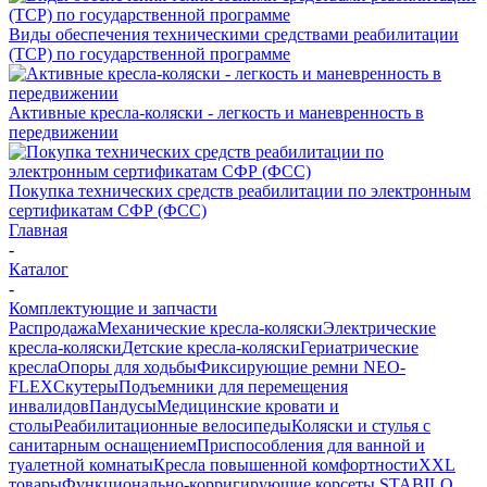
Виды обеспечения техническими средствами реабилитации
(ТСР) по государственной программе
Активные кресла-коляски - легкость и маневренность в
передвижении
Покупка технических средств реабилитации по электронным
сертификатам СФР (ФСС)
Главная
-
Каталог
-
Комплектующие и запчасти
Распродажа
Механические кресла-коляски
Электрические
кресла-коляски
Детские кресла-коляски
Гериатрические
кресла
Опоры для ходьбы
Фиксирующие ремни NEO-
FLEX
Скутеры
Подъемники для перемещения
инвалидов
Пандусы
Медицинские кровати и
столы
Реабилитационные велосипеды
Коляски и стулья с
санитарным оснащением
Приспособления для ванной и
туалетной комнаты
Кресла повышенной комфортности
XXL
товары
Функционально-корригирующие корсеты STABILO