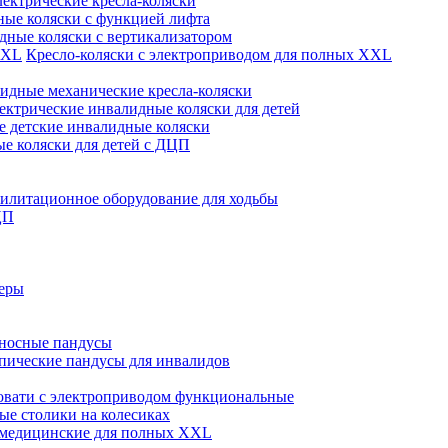
лектрические кресла-коляски
ые коляски с функцией лифта
дные коляски с вертикализатором
Кресло-коляски с электроприводом для полных XXL
идные механические кресла-коляски
ектрические инвалидные коляски для детей
 детские инвалидные коляски
е коляски для детей с ДЦП
илитационное оборудование для ходьбы
ЦП
теры
носные пандусы
пические пандусы для инвалидов
овати с электроприводом функциональные
е столики на колесиках
 медицинские для полных XXL