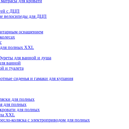
матрасы для кровати
тей с ДЦП
ые велосипеды для ДЦП
нитарным оснащением
 колесах
с
 для полных XXL
абуреты для ванной и душа
для ванной
й и туалета
отные сиденья и гамаки для купания
ляски для полных
я для полных
кровати для полных
сла XXL
ресло-коляска с электроприводом для полных