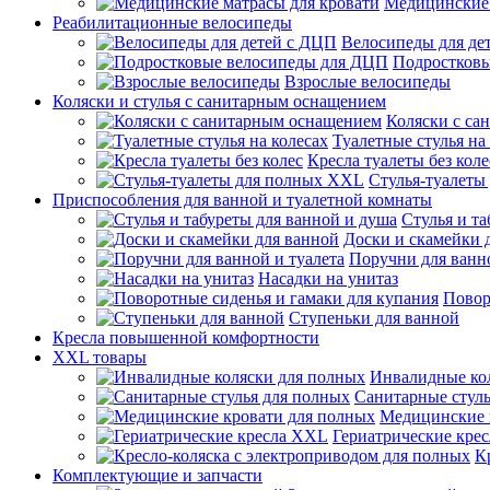
Медицинские 
Реабилитационные велосипеды
Велосипеды для де
Подростков
Взрослые велосипеды
Коляски и стулья с санитарным оснащением
Коляски с са
Туалетные стулья на
Кресла туалеты без коле
Стулья-туалеты
Приспособления для ванной и туалетной комнаты
Стулья и т
Доски и скамейки 
Поручни для ванно
Насадки на унитаз
Повор
Ступеньки для ванной
Кресла повышенной комфортности
XXL товары
Инвалидные ко
Санитарные стуль
Медицинские 
Гериатрические кре
К
Комплектующие и запчасти