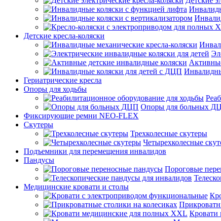
Детские э
Инвалидн
Инвали
Детские кресла-коляски
Инвал
Эл
Активные
Инвалидны
Гериатрические кресла
Опоры для ходьбы
Реаб
Опоры для больных Д
Фиксирующие ремни NEO-FLEX
Скутеры
Трехколесные скутеры
Четырехколесные ску
Подъемники для перемещения инвалидов
Пандусы
Пороговые пере
Телеско
Медицинские кровати и столы
Кр
Прикроватны
Кровати