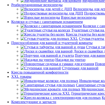
Медицинские 
Реабилитационные велосипеды
Велосипеды для де
Подростков
Взрослые велосипеды
Коляски и стулья с санитарным оснащением
Коляски с са
Туалетные стулья на
Кресла туалеты без коле
Стулья-туалеты
Приспособления для ванной и туалетной комнаты
Стулья и т
Доски и скамейки 
Поручни для ванно
Насадки на унитаз
Повор
Ступеньки для ванной
Кресла повышенной комфортности
XXL товары
Инвалидные ко
Санитарные стуль
Медицинские 
Гериатрические кре
К
Комплектующие и запчасти