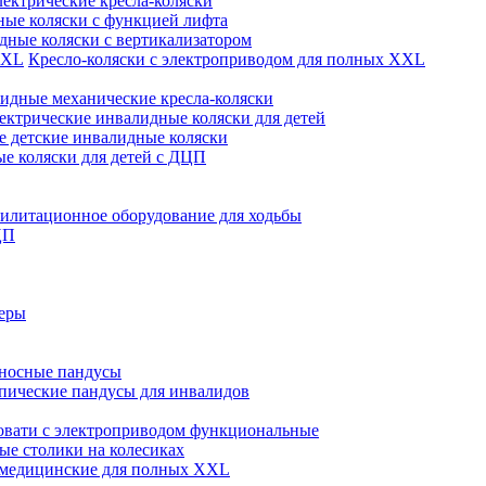
лектрические кресла-коляски
ые коляски с функцией лифта
дные коляски с вертикализатором
Кресло-коляски с электроприводом для полных XXL
идные механические кресла-коляски
ектрические инвалидные коляски для детей
 детские инвалидные коляски
е коляски для детей с ДЦП
илитационное оборудование для ходьбы
ЦП
теры
носные пандусы
пические пандусы для инвалидов
овати с электроприводом функциональные
е столики на колесиках
 медицинские для полных XXL