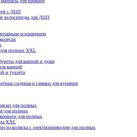
матрасы для кровати
тей с ДЦП
ые велосипеды для ДЦП
нитарным оснащением
 колесах
с
 для полных XXL
абуреты для ванной и душа
для ванной
й и туалета
отные сиденья и гамаки для купания
ляски для полных
я для полных
кровати для полных
сла XXL
ресло-коляска с электроприводом для полных