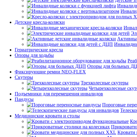
Детские э
Инвалидн
Инвали
Детские кресла-коляски
Инвал
Эл
Активные
Инвалидны
Гериатрические кресла
Опоры для ходьбы
Реаб
Опоры для больных Д
Фиксирующие ремни NEO-FLEX
Скутеры
Трехколесные скутеры
Четырехколесные ску
Подъемники для перемещения инвалидов
Пандусы
Пороговые пере
Телеско
Медицинские кровати и столы
Кр
Прикроватны
Кровати