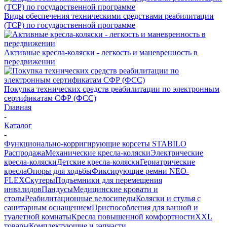
Виды обеспечения техническими средствами реабилитации
(ТСР) по государственной программе
Активные кресла-коляски - легкость и маневренность в
передвижении
Покупка технических средств реабилитации по электронным
сертификатам СФР (ФСС)
Главная
-
Каталог
-
Функционально-корригирующие корсеты STABILO
Распродажа
Механические кресла-коляски
Электрические
кресла-коляски
Детские кресла-коляски
Гериатрические
кресла
Опоры для ходьбы
Фиксирующие ремни NEO-
FLEX
Скутеры
Подъемники для перемещения
инвалидов
Пандусы
Медицинские кровати и
столы
Реабилитационные велосипеды
Коляски и стулья с
санитарным оснащением
Приспособления для ванной и
туалетной комнаты
Кресла повышенной комфортности
XXL
товары
Комплектующие и запчасти