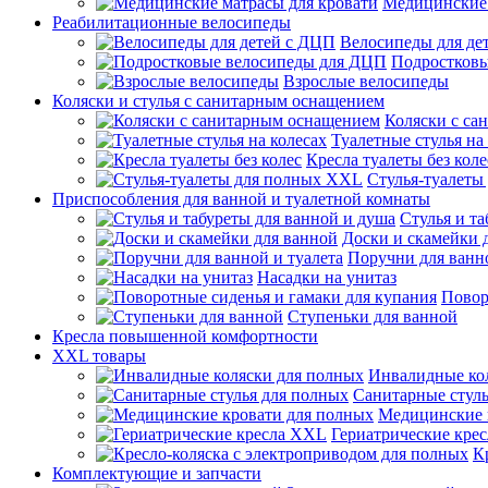
Медицинские 
Реабилитационные велосипеды
Велосипеды для де
Подростков
Взрослые велосипеды
Коляски и стулья с санитарным оснащением
Коляски с са
Туалетные стулья на
Кресла туалеты без коле
Стулья-туалеты
Приспособления для ванной и туалетной комнаты
Стулья и т
Доски и скамейки 
Поручни для ванно
Насадки на унитаз
Повор
Ступеньки для ванной
Кресла повышенной комфортности
XXL товары
Инвалидные ко
Санитарные стуль
Медицинские 
Гериатрические кре
К
Комплектующие и запчасти