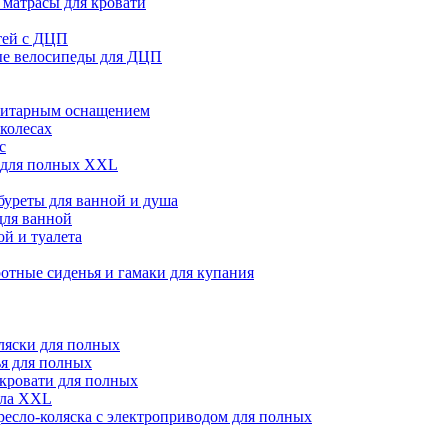
матрасы для кровати
тей с ДЦП
ые велосипеды для ДЦП
нитарным оснащением
 колесах
с
 для полных XXL
абуреты для ванной и душа
для ванной
й и туалета
отные сиденья и гамаки для купания
ляски для полных
я для полных
кровати для полных
сла XXL
ресло-коляска с электроприводом для полных