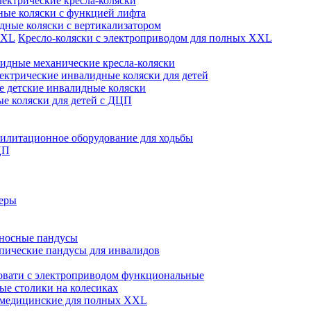
лектрические кресла-коляски
ые коляски с функцией лифта
дные коляски с вертикализатором
Кресло-коляски с электроприводом для полных XXL
идные механические кресла-коляски
ектрические инвалидные коляски для детей
 детские инвалидные коляски
е коляски для детей с ДЦП
илитационное оборудование для ходьбы
ЦП
теры
носные пандусы
пические пандусы для инвалидов
овати с электроприводом функциональные
е столики на колесиках
 медицинские для полных XXL