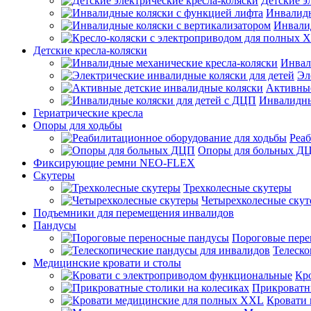
Детские э
Инвалидн
Инвали
Детские кресла-коляски
Инвал
Эл
Активные
Инвалидны
Гериатрические кресла
Опоры для ходьбы
Реаб
Опоры для больных Д
Фиксирующие ремни NEO-FLEX
Скутеры
Трехколесные скутеры
Четырехколесные ску
Подъемники для перемещения инвалидов
Пандусы
Пороговые пере
Телеско
Медицинские кровати и столы
Кр
Прикроватны
Кровати